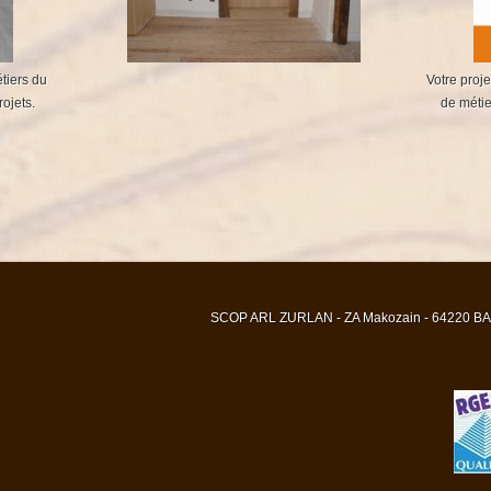
tiers du
Votre proje
ojets.
de métie
SCOP ARL ZURLAN - ZA Makozain - 64220 BAIG