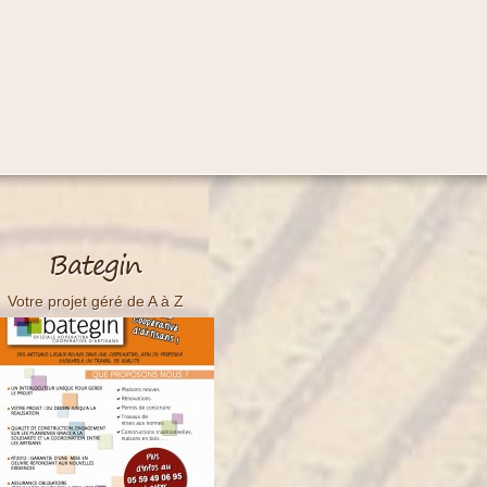
Bategin
Votre projet géré de A à Z