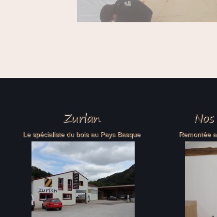
Menuiserie
Zurlan
Nos 
Le spécialiste du bois au Pays Basque
Remontée alé